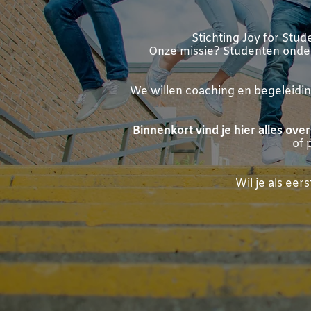
Stichting Joy for Stude
Onze missie? Studenten onderst
We willen coaching en begeleiding
Binnenkort vind je hier alles over
of 
Wil je als ee