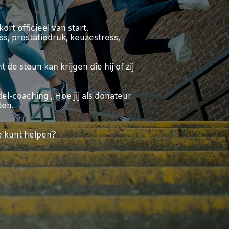
ort officieel van start.
ss, prestatiedruk, keuzestress,
e steun kan krijgen die hij of zij
el-coaching ,
Hoe jij als donateur
ten.
e kunt helpen?