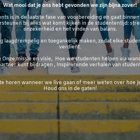
Wat mooi dat je ons hebt gevonden we zijn bijna zover!
nts is in de laatste fase van voorbereiding en gaat binnenk
eunen bij alles wat komt kijken in de studententijd: stre
onzekerheid en het vinden van balans.
 laagdrempelig en toegankelijk maken, zodat elke student d
verdient.
:
Onze missie en visie,
Hoe we studenten helpen via wand
partner kunt bijdragen ,
Inspirerende verhalen van studen
rste horen wanneer we live gaan of meer weten over hoe j
Houd ons in de gaten!